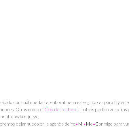
mo compras?
uestonarios?
 sabido con cuál quedarte, enhorabuena este grupo es para ti y en 
conoces. Otras como el
Club de Lectura
, la habéis pedido vosotras 
mental anda el juego.
queremos dejar hueco en la agenda de Yo
•
M
i
•
M
e
•
C
onmigo para vue