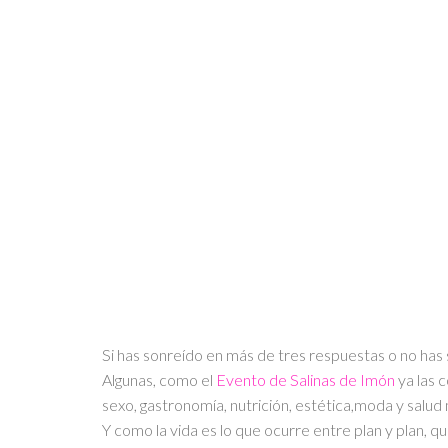
¿Có
¿Mientes en los c
Si has sonreído en más de tres respuestas o no has
Algunas, como el
Evento de Salinas de Imón
ya las 
sexo, gastronomía, nutrición, estética,moda y salud 
Y como la vida es lo que ocurre entre plan y plan, 